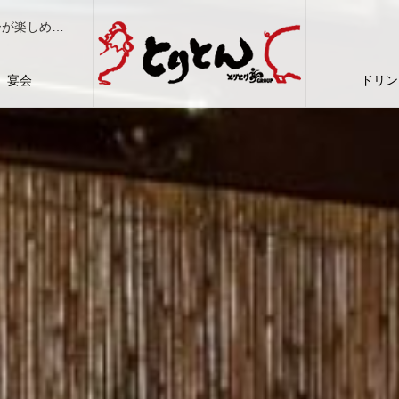
大衆焼肉ホルモン酒場「とりとん」は、本格焼肉と居酒屋メニューが楽しめ、地酒に焼酎などドリンクも豊富。ご宴会もご家族もカップルも大満足！
宴会
ドリン