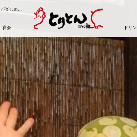
大衆焼肉ホルモン酒場「とりとん」は、本格焼肉と居酒屋メニューが楽しめ、地酒に焼酎などドリンクも豊富。ご宴会もご家族もカップルも大満足！
宴会
ドリン