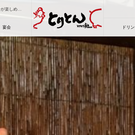
大衆焼肉ホルモン酒場「とりとん」は、本格焼肉と居酒屋メニューが楽しめ、地酒に焼酎などドリンクも豊富。ご宴会もご家族もカップルも大満足！
宴会
ドリン